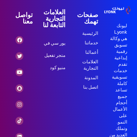
العلامات
صفحات
تواصل
التجارية
تهمك
معنا
التابعة لنا
ليونك
Lyonk
الرئيسية
هي وكالة
خدماتنا
يور سي في
تسويق
رقمية
أعمالنا
متجر تفعيل
إبداعية
العلامات
تقدم
منيو كود
التجارية
خدمات
تسويقية
المدونة
كاملة
اتصل بنا
تساعد
جميع
أحجام
الأعمال
على
النمو.
وتملك
العديد من