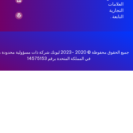
العلامات
التجارية
التابعة .
جميع
الحقوق
محفوظة
©
2020
-2023
ليونك
شركة
ذات
مسؤولية
محدودة
م
في
المملكة
المتحدة
برقم
14575153