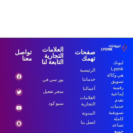
مرحباً بك في ووردبريس. هذه مقالتك الأولى. حررّها أو احذفها، ثم ابدأ
النشر!
العلامات
صفحات
تواصل
التجارية
تهمك
معنا
التابعة لنا
ليونك
Lyonk
الرئيسية
هي وكالة
خدماتنا
يور سي في
تسويق
رقمية
أعمالنا
متجر تفعيل
إبداعية
العلامات
تقدم
منيو كود
التجارية
خدمات
تسويقية
المدونة
كاملة
اتصل بنا
تساعد
جميع