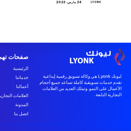
LYONK
24 مارس، 2023
مرحباً بك في ووردبريس. هذه مقالتك الأولى. حررّها أو احذفها
صفحات تهم
الرئيسية
ليونك Lyonk هي وكالة تسويق رقمية إبداعية
خدماتنا
تقدم خدمات تسويقية كاملة تساعد جميع أحجام
أعمالنا
الأعمال على النمو. وتملك العديد من العلامات
التجارية التابعة .
العلامات التجارية
المدونة
اتصل بنا