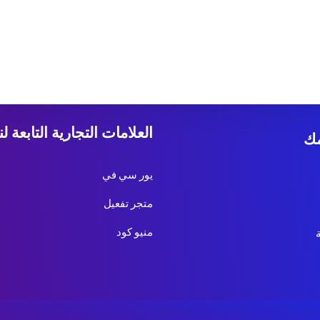
، ثم ابدأ النشر!
العلامات التجارية التابعة لنا
ك
يور سي في
متجر تفعيل
منيو كود